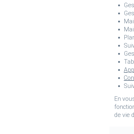
Ges
Ges
Mai
Mai
Pla
Sui
Ges
Tab
App
Con
Sui
En vous
fonctio
de vie d