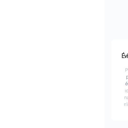
Évi
P
p
é
i
n
n