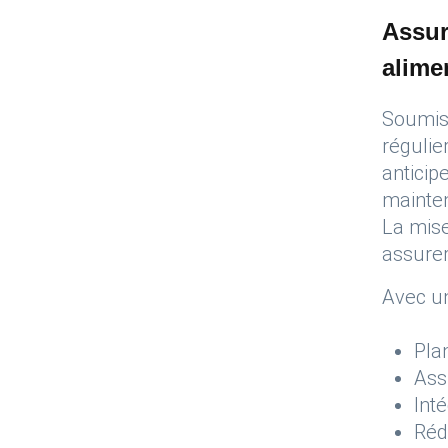
Assur
alime
Soumis 
régulie
anticip
mainte
La mise
assurer
Avec u
Pla
Assu
Int
Réd