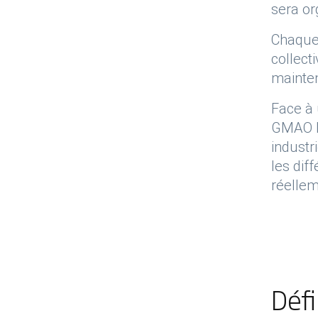
sera org
Chaque s
collect
mainten
Face à 
GMAO
industr
les dif
réellem
Défi