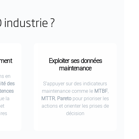
industrie ?
oment
Exploiter ses données
maintenance
ons en
lité des
S’appuyer sur des indicateurs
étences
maintenance comme le
MTBF
,
que la
MTTR
,
Pareto
pour prioriser les
et
actions et orienter les prises de
ires
décision