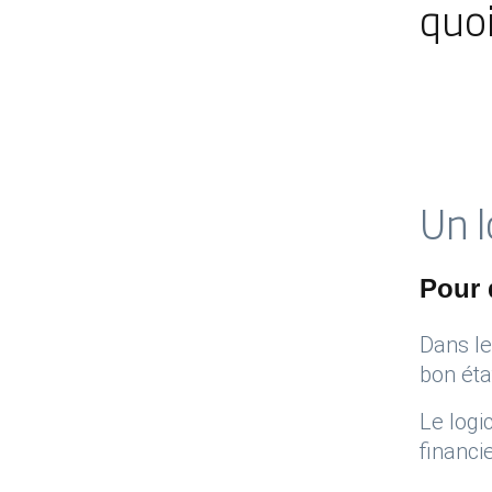
quoi
Un l
Pour 
Dans le
bon éta
Le logi
financi